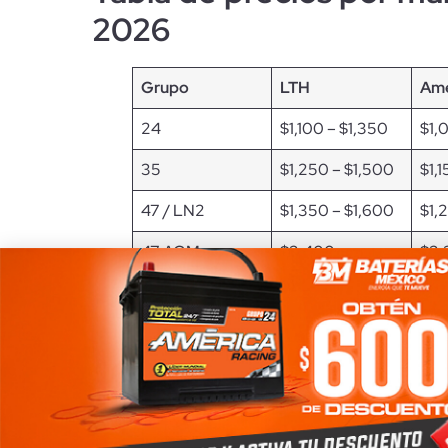
2026
Grupo
LTH
Amé
24
$1,100 – $1,350
$1,
35
$1,250 – $1,500
$1,
47 / LN2
$1,350 – $1,600
$1,
47 AGM
$2,400 –
$2,
$2,800
$2,
49
$1,600 – $1,900
$1,
94R AGM
$2,600 – $3,100
$2,
$2,
31P / 31T
$2,600 –
$2,
$3,200
$2,