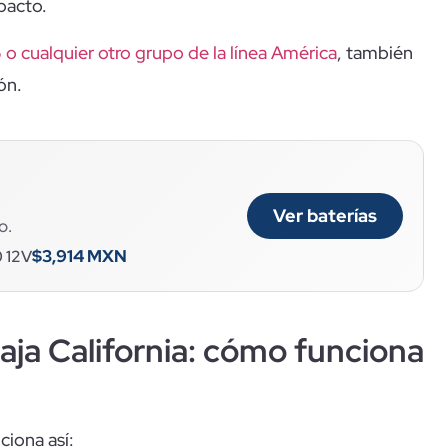
pacto.
 cualquier otro grupo de la línea América
, también
ón.
Ver baterías
o.
$3,914 MXN
0 12V
Baja California: cómo funciona
ciona así: