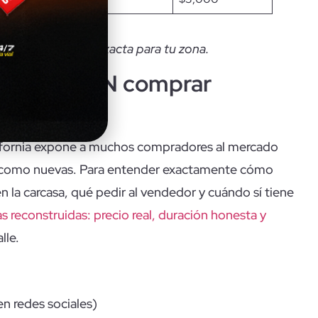
licita cotización exacta para tu zona.
 barata SIN comprar
?
lifornia expone a muchos compradores al mercado
as como nuevas. Para entender exactamente cómo
n la carcasa, qué pedir al vendedor y cuándo sí tiene
as reconstruidas: precio real, duración honesta y
lle.
en redes sociales)