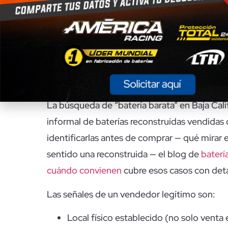
Precios orientativos al mes de mayo 2026. So
¿Dónde comprar batería
reconstruida disfrazada
La búsqueda de “batería barata” en Baja Ca
informal de baterías reconstruidas vendid
identificarlas antes de comprar — qué mirar e
sentido una reconstruida — el blog de
baterí
cuándo convienen
cubre esos casos con deta
Las señales de un vendedor legítimo son:
Local físico establecido (no solo venta 