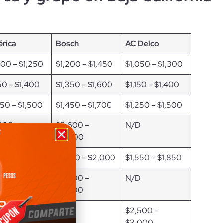
rica
Bosch
AC Delco
000 – $1,250
$1,200 – $1,450
$1,050 – $1,300
150 – $1,400
$1,350 – $1,600
$1,150 – $1,400
250 – $1,500
$1,450 – $1,700
$1,250 – $1,500
200 –
$2,600 –
N/D
600
$3,000
500 – $1,800
$1,700 – $2,000
$1,550 – $1,850
400 –
$2,900 –
N/D
900
$3,400
400 –
N/D
$2,500 –
900
$3,000