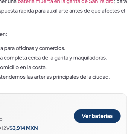
ener una
batería muerta en la garita de San Ysidro
; para
uesta rápida para auxiliarte antes de que afectes el
yen:
 para oficinas y comercios.
 completa cerca de la garita y maquiladoras.
micilio en la costa.
tendemos las arterias principales de la ciudad.
Ver baterías
o.
$3,914 MXN
0 12V