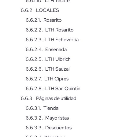
LTH Tecate
LOCALES
Rosarito
LTH Rosarito
LTH Echeverría
Ensenada
LTH Ulbrich
LTH Sauzal
LTH Cipres
LTH San Quintín
Páginas de utilidad
Tienda
Mayoristas
Descuentos