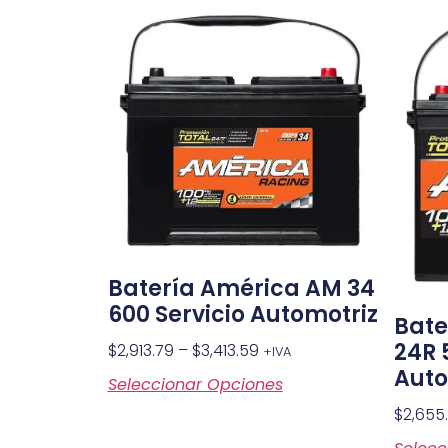
Batería América AM 34
600 Servicio Automotriz
Bate
24R 
$
2,913.79
–
$
3,413.59
+IVA
Auto
Seleccionar Opciones
$
2,655.