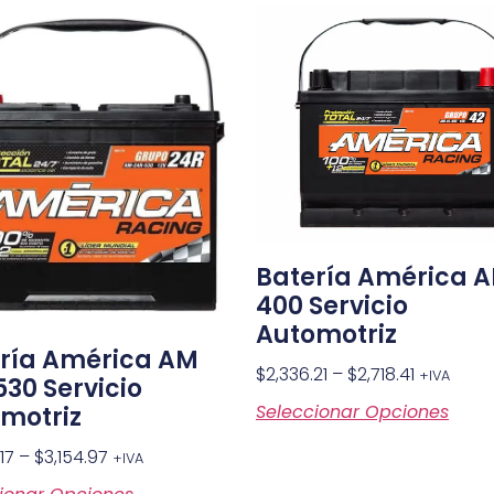
Batería América 
400 Servicio
Automotriz
ría América AM
$
2,336.21
–
$
2,718.41
+IVA
530 Servicio
Seleccionar Opciones
motriz
17
–
$
3,154.97
+IVA