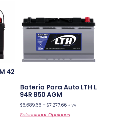
AM 42
Batería Para Auto LTH L
94R 850 AGM
$
6,689.66
–
$
7,277.66
+IVA
Seleccionar Opciones