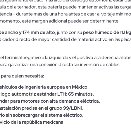
alla del alternador, esta batería puede mantener activas las carga
tencia— durante más de una hora antes de caer al voltaje mínim
o momento, este margen adicional puede ser determinante.
e ancho y 174 mm de alto
, junto con su
peso húmedo de 11.1 k
icador directo de mayor cantidad de material activo en las placa
 el terminal negativo a la izquierda y el positivo a la derecha al 
para garantizar una conexión directa sin inversión de cables.
para quien necesita:
ehículos de ingeniería europea en México.
logo automotriz estándar LTH: 65 minutos.
tándar para motores con alta demanda eléctrica.
stalación precisa en el grupo 99/LBN1.
o sin sobrecargar el sistema eléctrico.
vicio de la república mexicana.