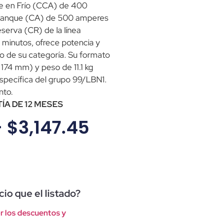
e en Frío (CCA) de 400
ranque (CA) de 500 amperes
serva (CR) de la línea
 minutos, ofrece potencia y
o de su categoría. Su formato
174 mm) y peso de 11.1 kg
specífica del grupo 99/LBN1.
nto.
A DE 12 MESES
–
$
3,147.45
io que el listado?
r los descuentos y