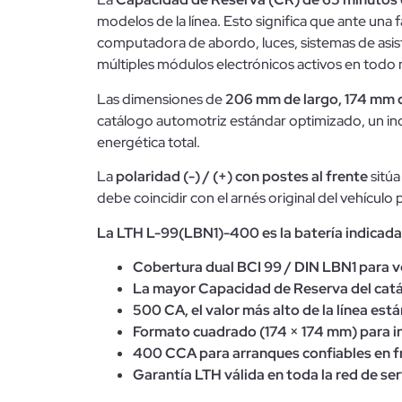
modelos de la línea. Esto significa que ante una f
computadora de abordo, luces, sistemas de asis
múltiples módulos electrónicos activos en tod
Las dimensiones de
206 mm de largo, 174 mm d
catálogo automotriz estándar optimizado, un ind
energética total.
La
polaridad (-) / (+) con postes al frente
sitúa
debe coincidir con el arnés original del vehículo 
La LTH L-99(LBN1)-400 es la batería indicada 
Cobertura dual BCI 99 / DIN LBN1 para v
La mayor Capacidad de Reserva del catá
500 CA, el valor más alto de la línea es
Formato cuadrado (174 × 174 mm) para in
400 CCA para arranques confiables en frí
Garantía LTH válida en toda la red de ser