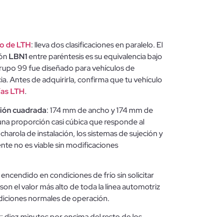
to de LTH
: lleva dos clasificaciones en paralelo. El
ión
LBN1
entre paréntesis es su equivalencia bajo
rupo 99 fue diseñado para vehículos de
. Antes de adquirirla, confirma que tu vehículo
ías LTH
.
ión cuadrada
: 174 mm de ancho y 174 mm de
una proporción casi cúbica que responde al
arola de instalación, los sistemas de sujeción y
ente no es viable sin modificaciones
ncendido en condiciones de frío sin solicitar
son el valor más alto de toda la línea automotriz
ndiciones normales de operación.
: diez minutos por encima del resto de los