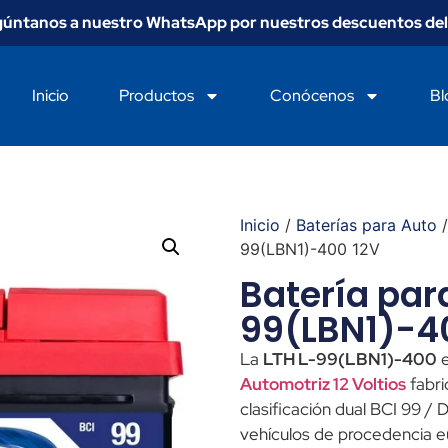
gúntanos a nuestro WhatsApp por nuestros descuentos del
Inicio
Productos
Conócenos
Bl
Inicio
/
Baterías para Auto
/
99(LBN1)-400 12V
Batería par
99(LBN1)-4
La
LTH L-99(LBN1)-400
e
Automotriz 12 Voltios
fabri
clasificación dual BCI 99 /
vehículos de procedencia 