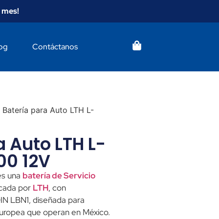
 mes!
og
Contáctanos
 Batería para Auto LTH L-
a Auto LTH L-
00 12V
s una
batería de Servicio
cada por
LTH
, con
 DIN LBN1, diseñada para
europea que operan en México.