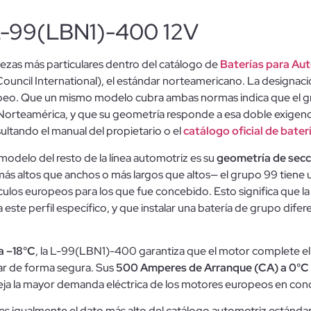
 L-99(LBN1)-400 12V
ezas más particulares dentro del catálogo de
Baterías para Au
ouncil International), el estándar norteamericano. La designac
ropeo. Que un mismo modelo cubra ambas normas indica que el g
orteamérica, y que su geometría responde a esa doble exigencia
ultando el manual del propietario o el
catálogo oficial de bater
modelo del resto de la línea automotriz es su
geometría de secc
ás altos que anchos o más largos que altos— el grupo 99 tiene 
os europeos para los que fue concebido. Esto significa que la ch
 este perfil específico, y que instalar una batería de grupo difer
a –18°C
, la L-99(LBN1)-400 garantiza que el motor complete el e
ar de forma segura. Sus
500 Amperes de Arranque (CA) a 0°C
leja la mayor demanda eléctrica de los motores europeos en co
es igualmente el dato más alto del catálogo automotriz estándar