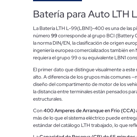
Batería para Auto LTH
La Batería LTH L-99(LBN1)-400 es una de las pi
número
99
corresponde al grupo BCI (Battery C
la norma DIN/EN, la clasificación de origen eu
ingeniería europea comercializados también en N
requiera el grupo 99 o su equivalente LBN1 cons
El primer dato que distingue visualmente a este 
alto. A diferencia de los grupos más comunes —m
diseño del compartimento de motor de los vehícul
la distancia entre terminales están pensados para
estructurales.
Con
400 Amperes de Arranque en Frío (CCA) 
más de lo que el sistema eléctrico puede entreg
estándar del catálogo LTH trabajado, lo que ref
La
Capacidad de Reserva (CR) de 65 minutos